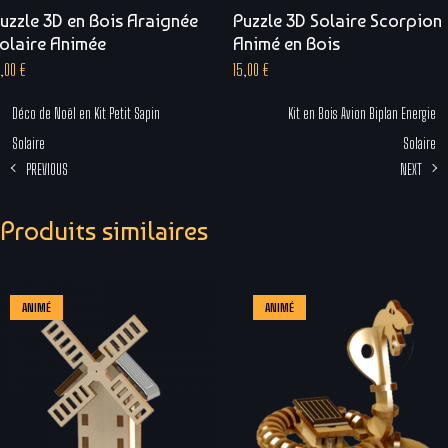
uzzle 3D en Bois Araignée
Puzzle 3D Solaire Scorpion
olaire Animée
Animé en Bois
5,00
€
15,00
€
Déco de Noël en Kit Petit Sapin
Kit en Bois Avion Biplan Energie
Solaire
Solaire
PREVIOUS
NEXT
Produits similaires
ANIMÉ
ANIMÉ