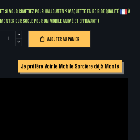
ET SI VOUS CRAFTIEZ POUR HALLOWEEN ? MAQUETTE EN BOIS DE QUALITÉ
À
MONTER SUR SOCLE POUR UN MOBILE ANIMÉ ET EFFRAYANT !
quantité
AJOUTER AU PANIER
de
Puzzle
3D
Je préfère Voir le Mobile Sorcière déjà Monté
Mobile
Bois
Sorcière
Tournante