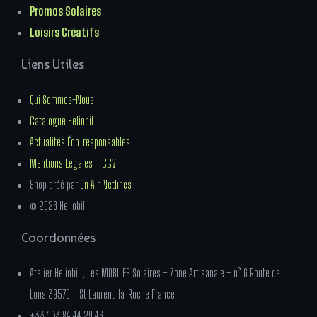
Promos Solaires
Loisirs Créatifs
Liens Utiles
Qui Sommes-Nous
Catalogue Heliobil
Actualités Éco-responsables
Mentions Légales – CGV
Shop créé par
On Air Netlines
© 2026 Heliobil
Coordonnées
Atelier Heliobil , Les MOBILES Solaires – Zone Artisanale – n° 6 Route de
Lons 39570 – St Laurent-la-Roche France
+33 (0)3 84 44 29 46