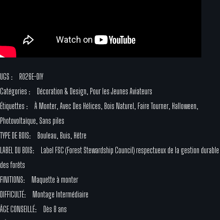
UGS :
R026E-DIY
Catégories :
Décoration & Design
,
Pour les Jeunes Aviateurs
Étiquettes :
À Monter
,
Avec Des Hélices
,
Bois Naturel
,
Faire Tourner
,
Halloween
,
Photovoltaïque
,
Sans piles
TYPE DE BOIS:
Bouleau, Buis, Hêtre
LABEL DU BOIS:
Label FSC (Forest Stewardship Council) respectueux de la gestion durable
des forêts
FINITIONS:
Maquette à monter
DIFFICULTÉ:
Montage Intermédiaire
ÂGE CONSEILLÉ:
Dès 8 ans