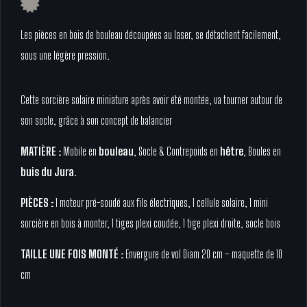
Les pièces en bois de bouleau découpées au laser, se détachent facilement,
sous une légère pression.
Cette sorcière solaire miniature après avoir été montée, va tourner autour de
son socle, grâce à son concept de balancier
MATIÈRE :
Mobile en
bouleau
, Socle & Contrepoids en
hêtre
, Boules en
buis du Jura
.
PIÈCES :
1 moteur pré-soudé aux fils électriques, 1 cellule solaire, 1 mini
sorcière en bois à monter, 1 tiges plexi coudée, 1 tige plexi droite, socle bois
TAILLE UNE FOIS MONTÉ :
Envergure de vol Diam 20 cm – maquette de 10
cm