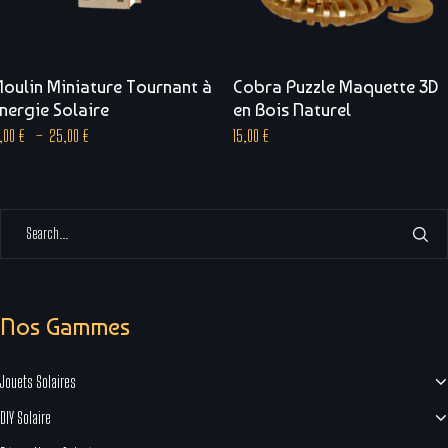
oulin Miniature Tournant à
Cobra Puzzle Maquette 3D
nergie Solaire
en Bois Naturel
9,00
€
–
25,00
€
15,00
€
Nos Gammes
Jouets Solaires
DIY Solaire