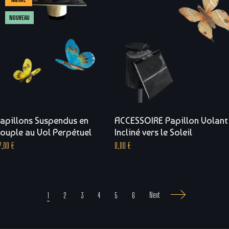
NOUVEAU
apillons Suspendus en
ACCESSOIRE Papillon Volant
ouple au Vol Perpétuel
Incliné vers le Soleil
7,00
€
8,00
€
Next
1
2
3
4
5
6