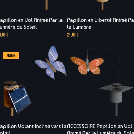
apillon en Vol Animé Par la
Papillon en Liberté Animé Pa
umière du Soleil
la Lumière
6,00
€
24,00
€
ANIMÉ
apillon Volant Incliné vers le
ACCESSOIRE Papillon en Vol
oleil
Animé Par la Lumière du Sole