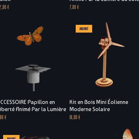
2,00
€
7,00
€
ANIMÉ
CCESSOIRE Papillon en
Kit en Bois Mini Éolienne
iberté Animé Par la Lumière
Moderne Solaire
,00
€
16,00
€
ANIMÉ