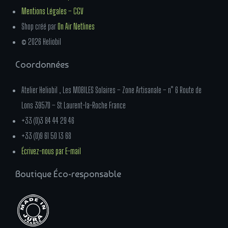
Mentions Légales – CGV
Shop créé par
On Air Netlines
© 2026 Heliobil
Coordonnées
Atelier Heliobil , Les MOBILES Solaires – Zone Artisanale – n° 6 Route de
Lons 39570 – St Laurent-la-Roche France
+33 (0)3 84 44 29 46
+33 (0)9 61 50 13 68
Écrivez-nous par E-mail
Boutique Éco-responsable