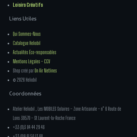
Loisirs Créatifs
Liens Utiles
Qui Sommes-Nous
Catalogue Heliobil
Actualités Éco-responsables
Mentions Légales – CGV
Shop créé par
On Air Netlines
© 2026 Heliobil
Coordonnées
Atelier Heliobil , Les MOBILES Solaires – Zone Artisanale – n° 6 Route de
Lons 39570 – St Laurent-la-Roche France
+33 (0)3 84 44 29 46
+33 (0)9 61 50 13 68