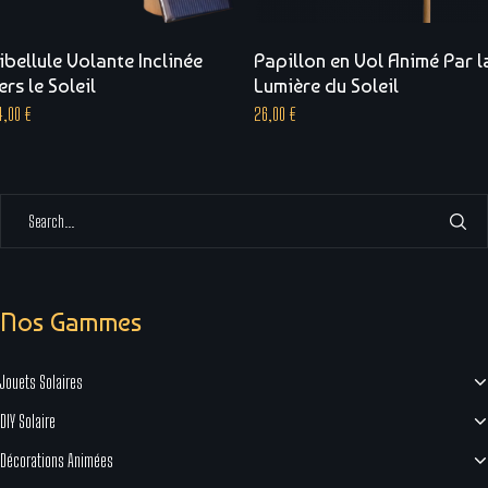
ibellule Volante Inclinée
Papillon en Vol Animé Par l
ers le Soleil
Lumière du Soleil
4,00
€
26,00
€
Nos Gammes
Jouets Solaires
DIY Solaire
Décorations Animées