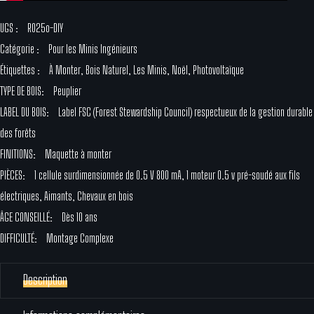
UGS :
R025o-DIY
Catégorie :
Pour les Minis Ingénieurs
Étiquettes :
À Monter
,
Bois Naturel
,
Les Minis
,
Noël
,
Photovoltaïque
TYPE DE BOIS:
Peuplier
LABEL DU BOIS:
Label FSC (Forest Stewardship Council) respectueux de la gestion durable
des forêts
FINITIONS:
Maquette à monter
PIÈCES:
1 cellule surdimensionnée de 0.5 V 800 mA, 1 moteur 0.5 v pré-soudé aux fils
électriques, Aimants, Chevaux en bois
ÂGE CONSEILLÉ:
Dès 10 ans
DIFFICULTÉ:
Montage Complexe
Description