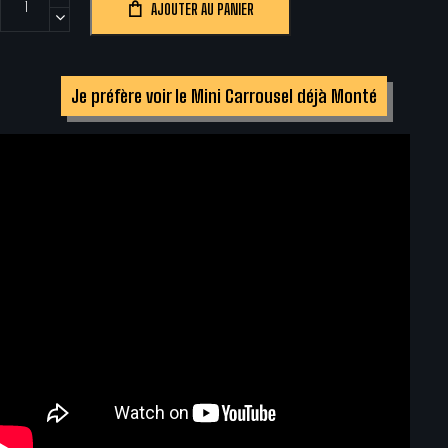
AJOUTER AU PANIER
de
Kit
en
Je préfère voir le Mini Carrousel déjà Monté
Bois
Mini
Carrousel
Chevaux
Solaire