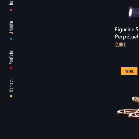
LinkedIn
Figurine 
Perpétuel
12,00
€
YouTube
ANIMÉ
Contact