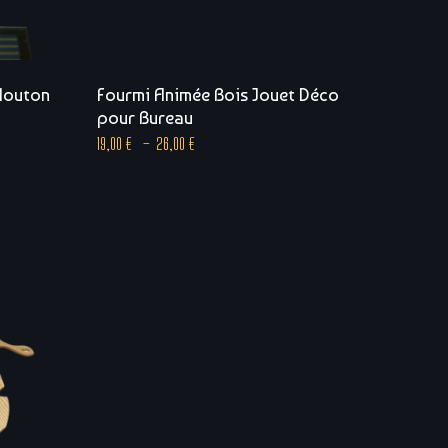
 Mouton
Fourmi Animée Bois Jouet Déco
pour Bureau
19,00
€
–
26,00
€