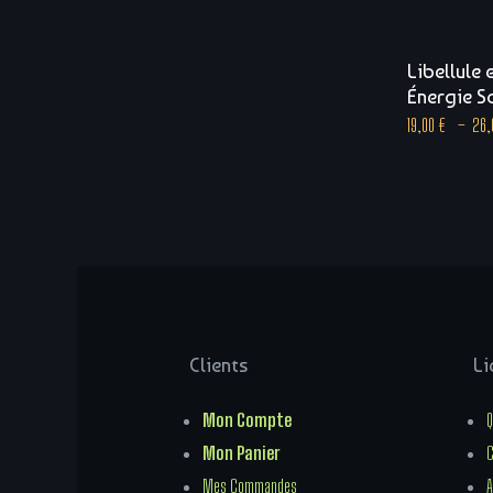
Libellule
Énergie S
19,00
€
–
26
Clients
Li
Mon Compte
Q
Mon Panier
C
Mes Commandes
A