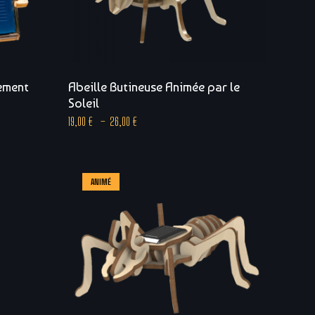
ement
Abeille Butineuse Animée par le
Soleil
19,00
€
–
26,00
€
ANIMÉ