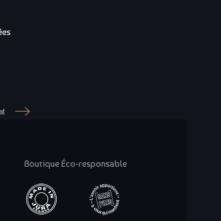
ées
xt
Boutique Éco-responsable