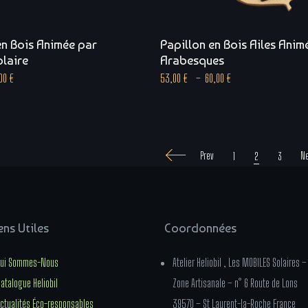
 en Bois Animée par
Papillon en Bois Ailes Anim
olaire
Arabesques
,00
€
53,00
€
–
60,00
€
Prev
Ne
1
2
3
ens Utiles
Coordonnées
ui Sommes-Nous
Atelier Heliobil , Les MOBILES Solaires –
atalogue Heliobil
Zone Artisanale – n° 6 Route de Lons
ctualités Éco-responsables
39570 – St Laurent-la-Roche France