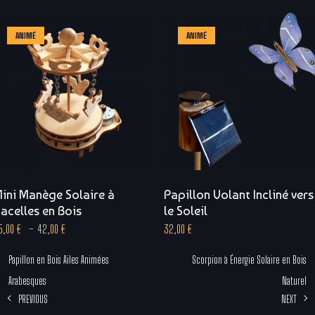
ANIMÉ
ANIMÉ
ini Manège Solaire à
Papillon Volant Incliné vers
acelles en Bois
le Soleil
5,00
€
–
42,00
€
32,00
€
Papillon en Bois Ailes Animées
Scorpion à Énergie Solaire en Bois
Arabesques
Naturel
PREVIOUS
NEXT