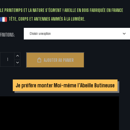
LE PRINTEMPS ET LA NATURE S’ÉGAYENT ! ABEILLE EN BOIS FABRIQUÉE EN FRANCE
TÊTE, CORPS ET ANTENNES ANIMÉS À LA LUMIÈRE.
FINITIONS
quantité
AJOUTER AU PANIER
de
Abeille
Butineuse
Je préfère monter Moi-même l’Abeille Butineuse
Animée
par
le
Soleil