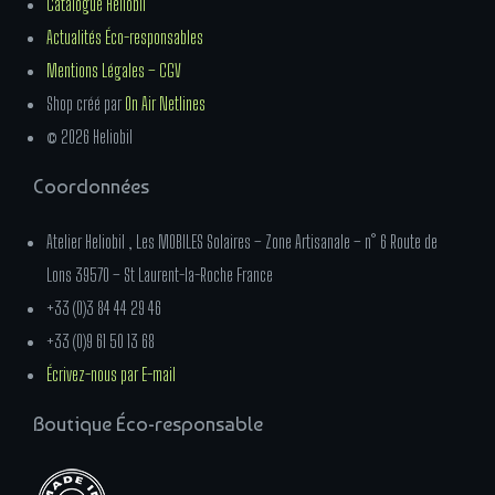
Catalogue Heliobil
Actualités Éco-responsables
Mentions Légales – CGV
Shop créé par
On Air Netlines
© 2026 Heliobil
Coordonnées
Atelier Heliobil , Les MOBILES Solaires – Zone Artisanale – n° 6 Route de
Lons 39570 – St Laurent-la-Roche France
+33 (0)3 84 44 29 46
+33 (0)9 61 50 13 68
Écrivez-nous par E-mail
Boutique Éco-responsable