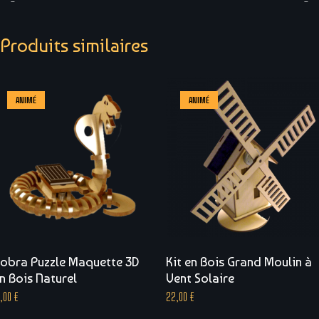
–
–
Plage
Plage
Produits similaires
de
de
prix :
prix :
53,00 €
19,00 €
ANIMÉ
ANIMÉ
à
à
60,00 €
26,00 €
obra Puzzle Maquette 3D
Kit en Bois Grand Moulin à
n Bois Naturel
Vent Solaire
5,00
€
22,00
€