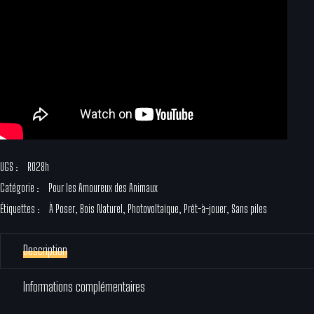
UGS :
R028h
Catégorie :
Pour les Amoureux des Animaux
Étiquettes :
À Poser
,
Bois Naturel
,
Photovoltaïque
,
Prêt-à-jouer
,
Sans piles
Description
Informations complémentaires