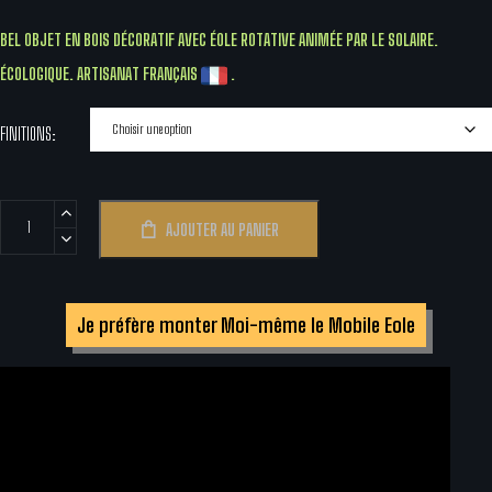
BEL OBJET EN BOIS DÉCORATIF AVEC ÉOLE ROTATIVE ANIMÉE PAR LE SOLAIRE.
ÉCOLOGIQUE. ARTISANAT FRANÇAIS
.
FINITIONS
quantité
AJOUTER AU PANIER
de
Mobile
en
Je préfère monter Moi-même le Mobile Eole
Bois
Eole
animée
Photovoltaïque
Artisanale