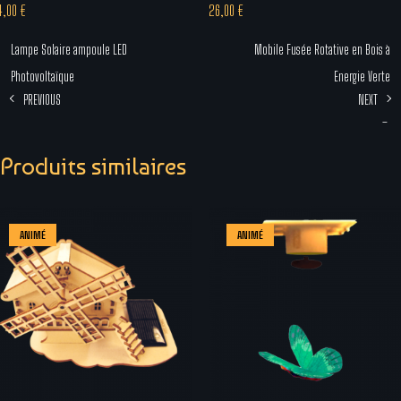
4,00
€
26,00
€
Lampe Solaire ampoule LED
Mobile Fusée Rotative en Bois à
Photovoltaïque
Energie Verte
PREVIOUS
NEXT
–
Plage
Produits similaires
de
prix :
29,00 €
ANIMÉ
ANIMÉ
à
36,00 €