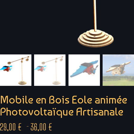
Mobile en Bois Eole animée
Photovoltaïque Artisanale
29,00
€
36,00
€
–