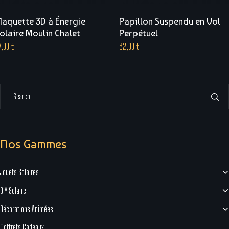
aquette 3D à Énergie
Papillon Suspendu en Vol
olaire Moulin Chalet
Perpétuel
7,00
€
32,00
€
Nos Gammes
Jouets Solaires
DIY Solaire
Décorations Animées
Coffrets Cadeaux