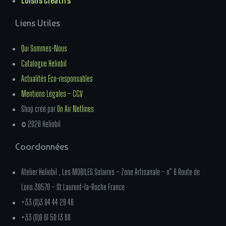
Loisirs Créatifs
Liens Utiles
Qui Sommes-Nous
Catalogue Heliobil
Actualités Éco-responsables
Mentions Légales – CGV
Shop créé par
On Air Netlines
© 2026 Heliobil
Coordonnées
Atelier Heliobil , Les MOBILES Solaires – Zone Artisanale – n° 6 Route de
Lons 39570 – St Laurent-la-Roche France
+33 (0)3 84 44 29 46
+33 (0)9 61 50 13 68