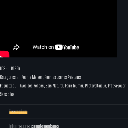
UGS :
R026b
Catégories :
Pour la Maison
,
Pour les Jeunes Aviateurs
Étiquettes :
Avec Des Hélices
,
Bois Naturel
,
Faire Tourner
,
Photovoltaïque
,
Prêt-à-jouer
,
Sans piles
Description
Informations complémentaires