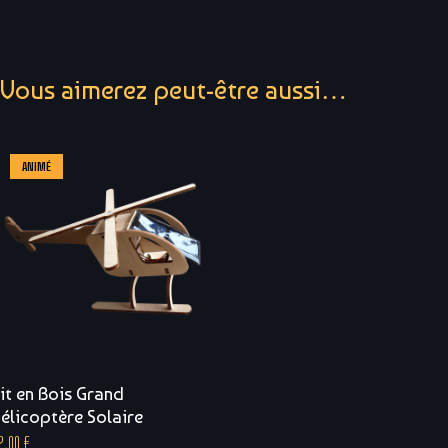
Vous aimerez peut-être aussi…
ANIMÉ
it en Bois Grand
élicoptère Solaire
2,00
€