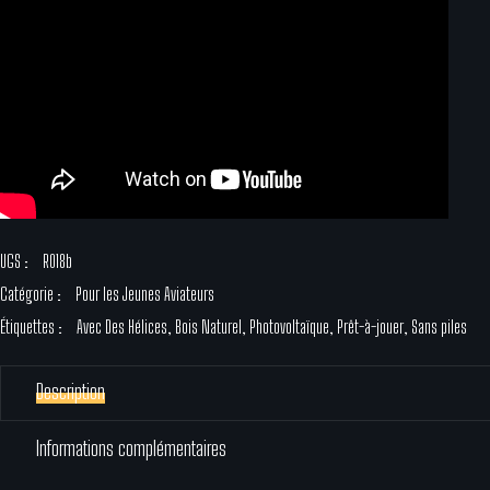
UGS :
R018b
Catégorie :
Pour les Jeunes Aviateurs
Étiquettes :
Avec Des Hélices
,
Bois Naturel
,
Photovoltaïque
,
Prêt-à-jouer
,
Sans piles
Description
Informations complémentaires