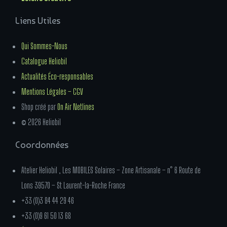
Liens Utiles
Qui Sommes-Nous
Catalogue Heliobil
Actualités Éco-responsables
Mentions Légales – CGV
Shop créé par
On Air Netlines
© 2026 Heliobil
Coordonnées
Atelier Heliobil , Les MOBILES Solaires – Zone Artisanale – n° 6 Route de
Lons 39570 – St Laurent-la-Roche France
+33 (0)3 84 44 29 46
+33 (0)9 61 50 13 68