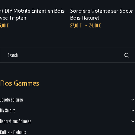
it DIY Mobile Enfant en Bois
Sorcière Volante sur Socle
vec Triplan
Bois Naturel
5,00
€
27,00
€
–
34,00
€
Nos Gammes
Jouets Solaires
DIY Solaire
Décorations Animées
Coffrets Cadeaux