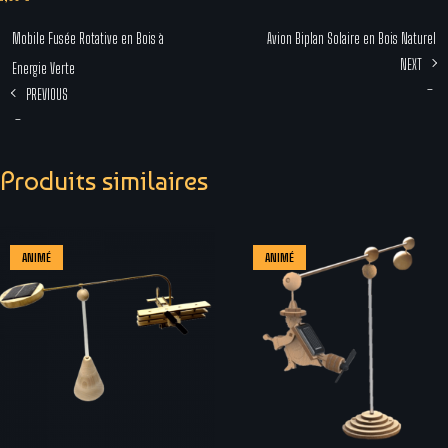
Mobile Fusée Rotative en Bois à
Avion Biplan Solaire en Bois Naturel
NEXT
Energie Verte
–
PREVIOUS
–
Plage
Plage
de
Produits similaires
de
prix :
prix :
26,00 €
29,00 €
à
ANIMÉ
ANIMÉ
à
35,00 €
36,00 €