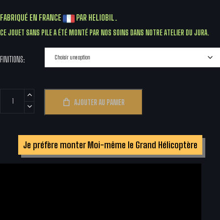
FABRIQUÉ EN FRANCE
PAR HELIOBIL.
CE JOUET SANS PILE A ÉTÉ MONTÉ PAR NOS SOINS DANS NOTRE ATELIER DU JURA.
FINITIONS
quantité
AJOUTER AU PANIER
de
Grand
Hélicoptère
Je préfère monter Moi-même le Grand Hélicoptère
en
Bois
à
Énergie
Solaire